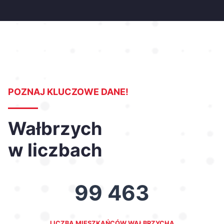
POZNAJ KLUCZOWE DANE!
Wałbrzych
w liczbach
99 463
LICZBA MIESZKAŃCÓW WAŁBRZYCHA